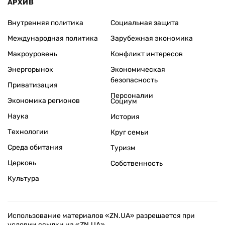
АРХИВ
Внутренняя политика
Социальная защита
Международная политика
Зарубежная экономика
Макроуровень
Конфликт интересов
Энергорынок
Экономическая
безопасность
Приватизация
Персоналии
Экономика регионов
Социум
Наука
История
Технологии
Круг семьи
Среда обитания
Туризм
Церковь
Собственность
Культура
Использование материалов «ZN.UA» разрешается при
условии ссылки на «ZN.UA».