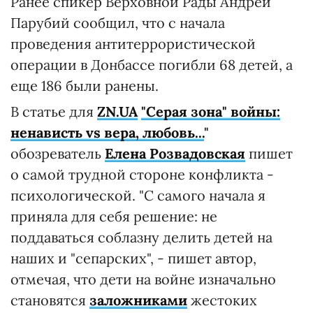
Ранее спикер Верховной Рады Андрей
Парубий сообщил, что с начала
проведения антитеррористической
операции в Донбассе погибли 68 детей, а
еще 186 были ранены.
В статье для
ZN.UA
"Серая зона" войны:
ненависть vs вера, любовь...
"
обозреватель
Елена Розвадовская
пишет
о самой трудной стороне конфликта -
психологической. "С самого начала я
приняла для себя решение: не
поддаваться соблазну делить детей на
наших и "сепарских", - пишет автор,
отмечая, что дети на войне изначально
становятся
заложниками
жестоких