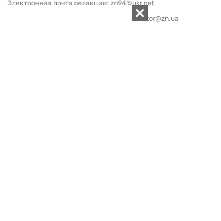
Электронная почта редакции:
zn94@ukr.net
Электронная почта службы новостей:
editor@zn.ua
СОЦСЕТИ
ПОДДЕРЖАТЬ ZN.UA
Поддержать независимую
журналистику!
ЗЕРКАЛО НЕДЕЛИ
не подводим с 1994-го года
АРХИВ
Внутренняя политика
Социальная защита
Международная политика
Зарубежная экономика