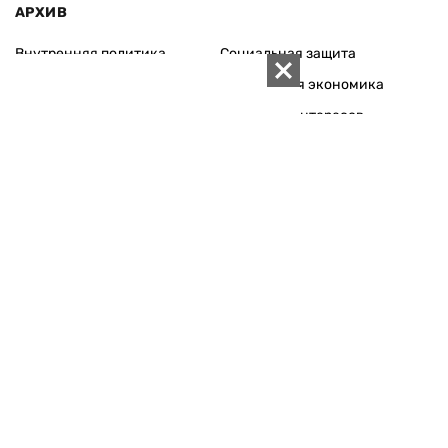
АРХИВ
Внутренняя политика
Социальная защита
Международная политика
Зарубежная экономика
Макроуровень
Конфликт интересов
Энергорынок
Экономическая
безопасность
Приватизация
Персоналии
Экономика регионов
Социум
Наука
История
Технологии
Круг семьи
Среда обитания
Туризм
Церковь
Собственность
Культура
Использование материалов «ZN.UA» разрешается при