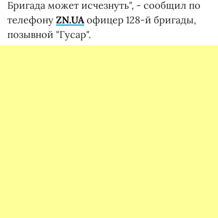
Бригада может исчезнуть", - сообщил по
телефону
ZN.UA
офицер 128-й бригады,
позывной "Гусар".