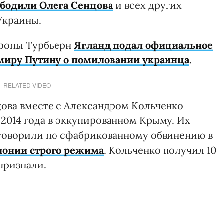
ободили Олега Сенцова
и всех других
Украины.
вропы Турбьерн
Ягланд подал официальное
миру Путину о помиловании украинца
.
RELATED VIDEO
ова вместе с Александром Кольченко
2014 года в оккупированном Крыму. Их
иговорили по сфабрикованному обвинению в
олонии строго режима
. Кольченко получил 10
признали.