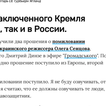
тарь СЕ Турбьерн Ягланд
аключенного Кремля
, так и в России.
учили два прошения о
помиловании
украинского режиссера Олега Сенцова
,
о Дмитрий Динзе в эфире "
Громадського
". П
одно прошение поступило из Европы, второй
ловании поступило. Я не буду озвучивать, от
я считаю, что ее должны озвучивать те люди,
равозащитник.