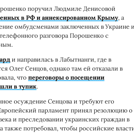
Порошенко поручил Людмиле Денисовой
ченных в РФ и аннексированном Крыму
, а
ение омбудсменами заключенных в Украине 
 телефонного разговора Порошенко с
ным.
хард
и направилась в Лабытнанги, где в
я Олег Сенцов, однако там ей отказали в
вала, что
переговоры о посещении
шли в тупик
.
нное осуждение Сенцова и требуют его
 Европейский парламент принял резолюцию о
ека и преследовании украинских граждан в
а также потребовал, чтобы российские власт