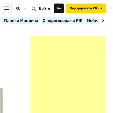
RU
Войти
Аа
Поддержать ZN.ua
Пленки Миндича
О переговорах с РФ
Мобилизация