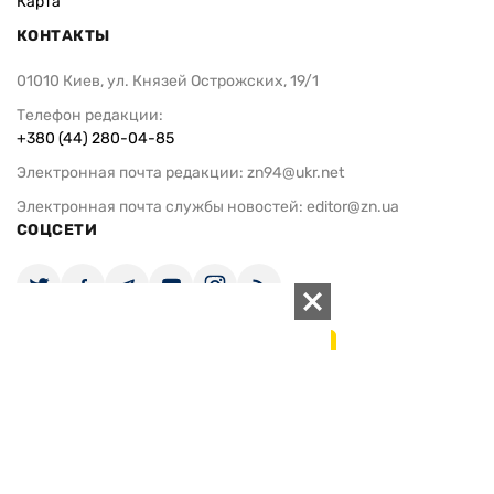
КОНТАКТЫ
01010 Киев, ул. Князей Острожских, 19/1
Телефон редакции:
+380 (44) 280-04-85
Электронная почта редакции:
zn94@ukr.net
Электронная почта службы новостей:
editor@zn.ua
СОЦСЕТИ
ПОДДЕРЖАТЬ ZN.UA
Поддержать независимую
журналистику!
ЗЕРКАЛО НЕДЕЛИ
не подводим с 1994-го года