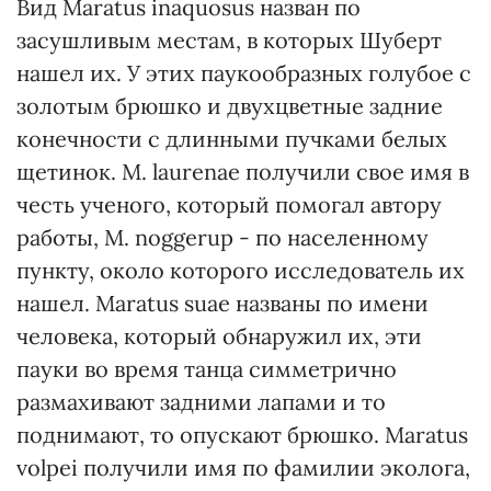
Вид Maratus inaquosus назван по
засушливым местам, в которых Шуберт
нашел их. У этих паукообразных голубое с
золотым брюшко и двухцветные задние
конечности с длинными пучками белых
щетинок. M. laurenae получили свое имя в
честь ученого, который помогал автору
работы, M. noggerup - по населенному
пункту, около которого исследователь их
нашел. Maratus suae названы по имени
человека, который обнаружил их, эти
пауки во время танца симметрично
размахивают задними лапами и то
поднимают, то опускают брюшко. Maratus
volpei получили имя по фамилии эколога,