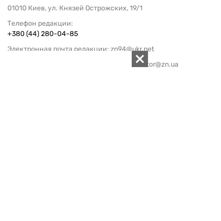
01010 Киев, ул. Князей Острожских, 19/1
Телефон редакции:
+380 (44) 280-04-85
Электронная почта редакции:
zn94@ukr.net
Электронная почта службы новостей:
editor@zn.ua
СОЦСЕТИ
ПОДДЕРЖАТЬ ZN.UA
Поддержать независимую
журналистику!
ЗЕРКАЛО НЕДЕЛИ
не подводим с 1994-го года
АРХИВ