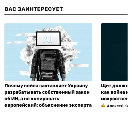
ВАС ЗАИНТЕРЕСУЕТ
Почему война заставляет Украину
Щит должен 
разрабатывать собственный закон
как война м
об ИИ, а не копировать
искусственн
европейский: объяснение эксперта
Алексей Кос