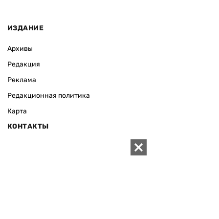
ИЗДАНИЕ
Архивы
Редакция
Реклама
Редакционная политика
Карта
КОНТАКТЫ
01010 Киев, ул. Князей Острожских, 19/1
Телефон редакции:
+380 (44) 280-04-85
Электронная почта редакции:
zn94@ukr.net
Электронная почта службы новостей:
editor@zn.ua
СОЦСЕТИ