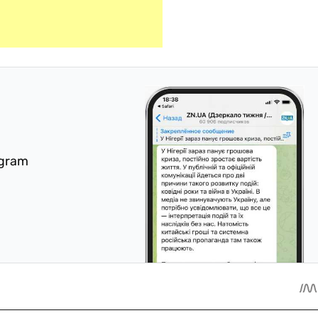
egram