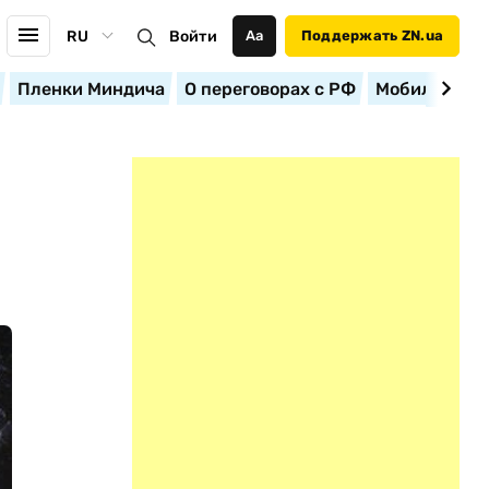
RU
Войти
Аа
Поддержать ZN.ua
Пленки Миндича
О переговорах с РФ
Мобилизация
Й