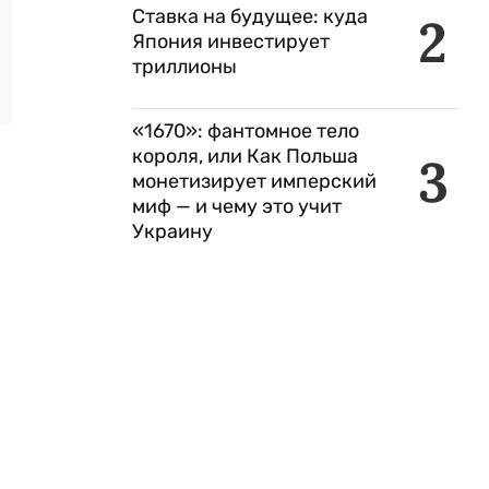
Ставка на будущее: куда
2
Япония инвестирует
триллионы
«1670»: фантомное тело
короля, или Как Польша
3
монетизирует имперский
миф — и чему это учит
Украину