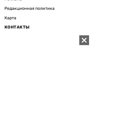
Редакционная политика
Карта
КОНТАКТЫ
01010 Киев, ул. Князей Острожских, 19/1
Телефон редакции:
+380 (44) 280-04-85
Электронная почта редакции:
zn94@ukr.net
Электронная почта службы новостей:
editor@zn.ua
СОЦСЕТИ
ПОДДЕРЖАТЬ ZN.UA
Поддержать независимую
журналистику!