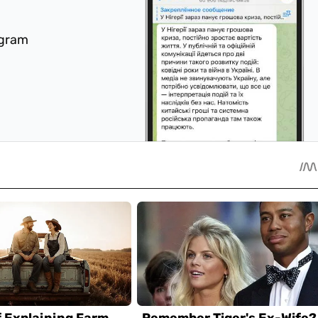
egram