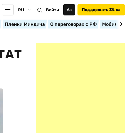
RU
Войти
Аа
Поддержать ZN.ua
Пленки Миндича
О переговорах с РФ
Мобилизация
ТАТ