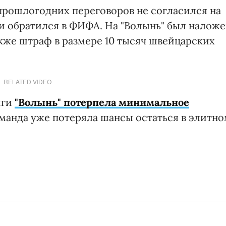
 прошлогодних переговоров не согласился на
 и обратился в ФИФА. На "Волынь" был налож
также штраф в размере 10 тысяч швейцарских
RELATED VIDEO
иги
"Волынь" потерпела минимальное
оманда уже потеряла шансы остаться в элитн