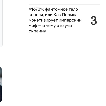
«1670»: фантомное тело
короля, или Как Польша
3
монетизирует имперский
миф — и чему это учит
Украину