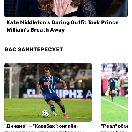
ВАС ЗАИНТЕРЕСУЕТ
"Динамо" — "Карабах": онлайн-
"Реал" объя