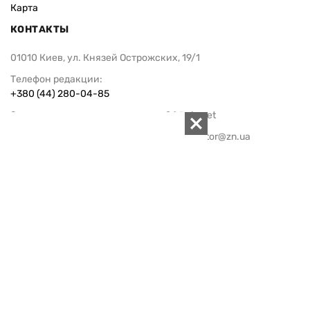
Карта
КОНТАКТЫ
01010 Киев, ул. Князей Острожских, 19/1
Телефон редакции:
+380 (44) 280-04-85
Электронная почта редакции:
zn94@ukr.net
Электронная почта службы новостей:
editor@zn.ua
СОЦСЕТИ
ПОДДЕРЖАТЬ ZN.UA
Поддержать независимую
журналистику!
ЗЕРКАЛО НЕДЕЛИ