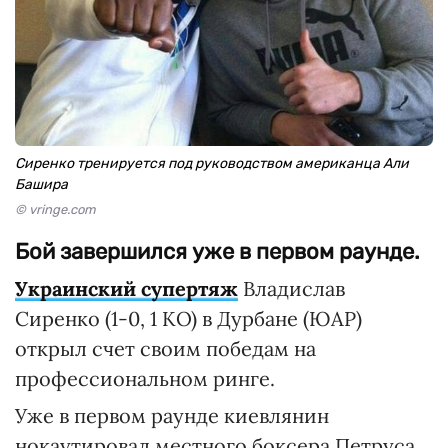
Сиренко тренируется под руководством американца Али
Башира
© vringe.com
Бой завершился уже в первом раунде.
Украинский супертяж
Владислав
Сиренко (1-0, 1 КО) в Дурбане (ЮАР)
открыл счет своим победам на
профессиональном ринге.
Уже в первом раунде киевлянин
нокаутировал местного боксера Петруса