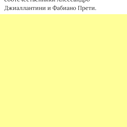
Джиаллантини и Фабиано Прети.