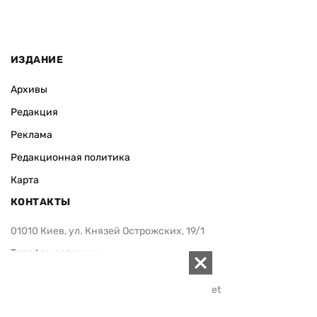
ИЗДАНИЕ
Архивы
Редакция
Реклама
Редакционная политика
Карта
КОНТАКТЫ
01010 Киев, ул. Князей Острожских, 19/1
Телефон редакции:
+380 (44) 280-04-85
Электронная почта редакции:
zn94@ukr.net
Электронная почта службы новостей:
editor@zn.ua