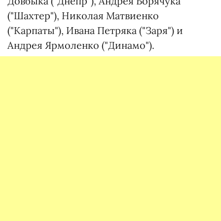
Довбыка ("Днепр"), Андрея Борячука
("Шахтер"), Николая Матвиенко
("Карпаты"), Ивана Петряка ("Заря") и
Андрея Ярмоленко ("Динамо").