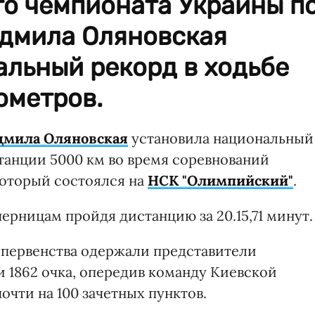
го чемпионата Украины п
юдмила Оляновская
альный рекорд в ходьбе
ометров.
мила Оляновская
установила национальный
станции 5000 км во время соревнований
который состоялся на
НСК "Олимпийский"
.
ерницам пройдя дистанцию за 20.15,71 минут.
 первенства одержали представители
и 1862 очка, опередив команду Киевской
почти на 100 зачетных пунктов.