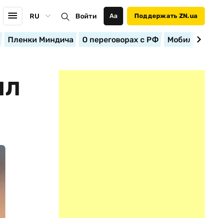
RU
Войти
Аа
Поддержать ZN.ua
Пленки Миндича
О переговорах с РФ
Мобилизация
ЫЛ