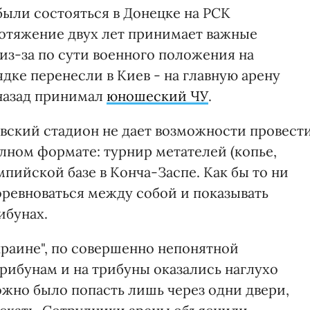
ыли состояться в Донецке на РСК
отяжение двух лет принимает важные
из-за по сути военного положения на
дке перенесли в Киев - на главную арену
 назад принимал
юношеский ЧУ
.
евский стадион не дает возможности провест
олном формате: турнир метателей (копье,
мпийской базе в Конча-Заспе. Как бы то ни
оревноваться между собой и показывать
ибунах.
краине", по совершенно непонятной
рибунам и на трибуны оказались наглухо
ожно было попасть лишь через одни двери,