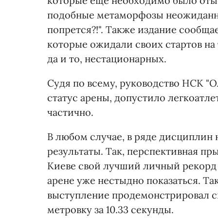
которые еще необходимо было оты
подобные метаморфозы неожиданно:
попрется?!". Также издание сообщае
которые ожидали своих стартов на 
да и то, нестационарных.
Судя по всему, руководство НСК "
статус арены, допустило легкоатлет
частично.
В любом случае, в ряде дисциплин
результаты. Так, перспективная пр
Киеве свой лучший личный рекорд -
арене уже нестыдно показаться. Т
выступление продемонстрировал с
метровку за 10.33 секунды.