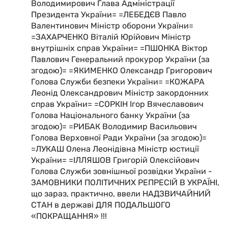
Володимирович Глава Адміністрації
Президента України= =ЛЕБЕДЄВ Павло
Валентинович Міністр оборони України=
=ЗАХАРЧЕНКО Віталій Юрійович Міністр
внутрішніх справ України= =ПШОНКА Віктор
Павлович Генеральний прокурор України (за
згодою)= =ЯКИМЕНКО Олександр Григорович
Голова Служби безпеки України= =КОЖАРА
Леонід Олександрович Міністр закордонних
справ України= =СОРКІН Ігор Вячеславович
Голова Національного банку України (за
згодою)= =РИБАК Володимир Васильович
Голова Верховної Ради України (за згодою)=
=ЛУКАШ Олена Леонідівна Міністр юстиції
України= =ІЛЛЯШОВ Григорій Олексійович
Голова Служби зовнішньої розвідки України -
ЗАМОВНИКИ ПОЛІТИЧНИХ РЕПРЕСІЙ В УКРАЇНІ,
що зараз, практично, ввели НАДЗВИЧАЙНИЙ
СТАН в державі ДЛЯ ПОДАЛЬШОГО
«ПОКРАЩАННЯ» !!!