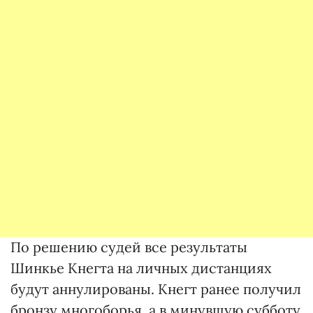
По решению судей все результаты
Шинкье Кнегта на личных дистанциях
будут аннулированы. Кнегт ранее получил
бронзу многоборья, а в минувшую субботу