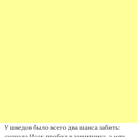
У шведов было всего два шанса забить:
сначала Исак пробил в защитника, а мяч