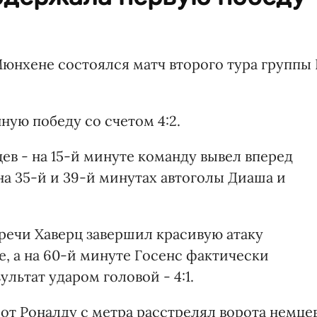
 Мюнхене состоялся матч второго тура группы 
ую победу со счетом 4:2.
цев - на 15-й минуте команду вывел вперед
а 35-й и 39-й минутах автоголы Диаша и
речи Хаверц завершил красивую атаку
, а на 60-й минуте Госенс фактически
льтат ударом головой - 4:1.
от Роналду с метра расстрелял ворота немце