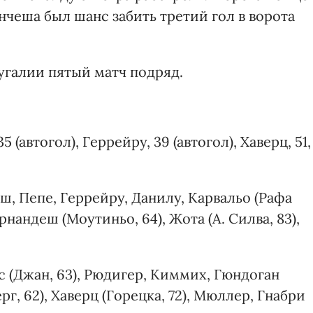
анчеша был шанс забить третий гол в ворота
угалии пятый матч подряд.
5 (автогол), Геррейру, 39 (автогол), Хаверц, 51,
ш, Пепе, Геррейру, Данилу, Карвальо (Рафа
ернандеш (Моутиньо, 64), Жота (А. Силва, 83),
 (Джан, 63), Рюдигер, Киммих, Гюндоган
рг, 62), Хаверц (Горецка, 72), Мюллер, Гнабри