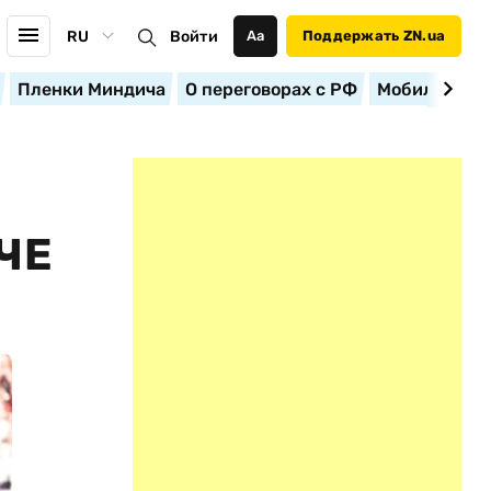
RU
Войти
Аа
Поддержать ZN.ua
Пленки Миндича
О переговорах с РФ
Мобилизация
ЧЕ