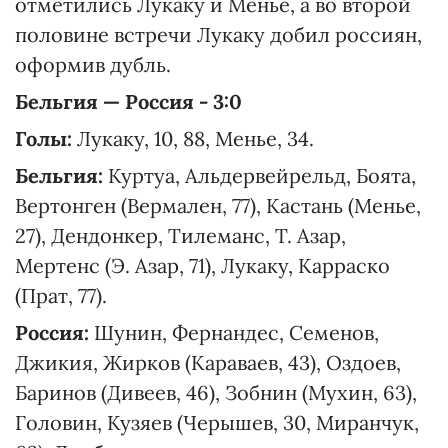
отметились Лукаку и Менье, а во второй
половине встречи Лукаку добил россиян,
оформив дубль.
Бельгия — Россия
-
3:0
Голы:
Лукаку, 10, 88, Менье, 34.
Бельгия:
Куртуа, Альдервейрельд, Боята,
Вертонген (Вермален, 77), Кастань (Менье,
27), Дендонкер, Тилеманс, Т. Азар,
Мертенс (Э. Азар, 71), Лукаку, Карраско
(Прат, 77).
Россия:
Шунин, Фернандес, Семенов,
Джикия, Жирков (Караваев, 43), Оздоев,
Баринов (Дивеев, 46), Зобнин (Мухин, 63),
Головин, Кузяев (Черышев, 30, Миранчук,