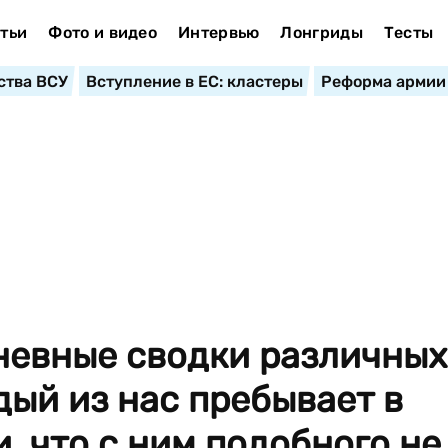
тьи
Фото и видео
Интервью
Лонгриды
Тесты
ства ВСУ
Вступление в ЕС: кластеры
Реформа армии
евные сводки различных
ый из нас пребывает в
, что с ним подобного не