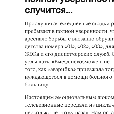
случится...
Прослушивая ежедневные сводки р
пребывает в полной уверенности, ч
арсенале борьбы с внезапно обруш
детства номера «01», «02», «03», д
ЖЭКа и его диспетчерских служб. С
услышать: «Выезд невозможен, нет 
того, как «аварийка» приезжала тог
нуждающегося в помощи больного ч
больницу.
Настоящим эмоциональным шоком с
телевизионные передачи из цикла 
несколько лет тому назад. Нам ост