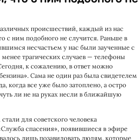
азличных происшествий, каждый из нас
то с ним подобного не случится. Раньше в
ившимся несчастьем у нас были заученные с
ля менее трагических случаев — телефоны
егодня, к сожалению, в ответ можно
бензина». Сама не один раз была свидетелем
да, когда все уже было затоплено, а остро
уть ли не на руках несли в ближайшую
тали для советского человека
«Служба спасения», появившиеся в эфире
авалось лишь позавидовать людям, которые