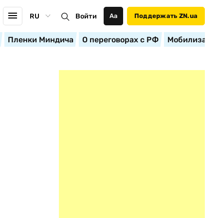
RU
Войти
Аа
Поддержать ZN.ua
Пленки Миндича
О переговорах с РФ
Мобилизация