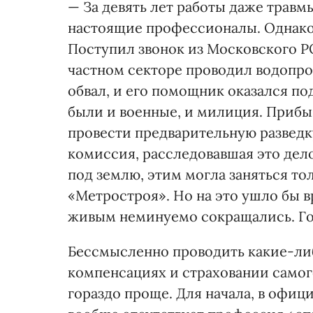
— За девять лет работы даже травм
настоящие профессионалы. Однако
Поступил звонок из Московского Р
частном секторе проводил водопро
обвал, и его помощник оказался п
были и военные, и милиция. Прибы
провести предварительную разведку
комиссия, расследовавшая это дело
под землю, этим могла заняться то
«Метростроя». Но на это ушло бы в
живым неминуемо сокращались. Гов
Бессмысленно проводить какие-либ
компенсациях и страховании самого
гораздо проще. Для начала, в офиц