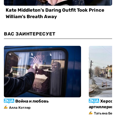
ВАС ЗАИНТЕРЕСУЕТ
Война и любовь
Херсон
артиллерий
Алла Котляр
Татьяна Без