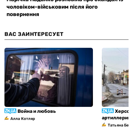
ВАС ЗАИНТЕРЕСУЕТ
Война и любовь
Херсон
артиллерий
Алла Котляр
Татьяна Без