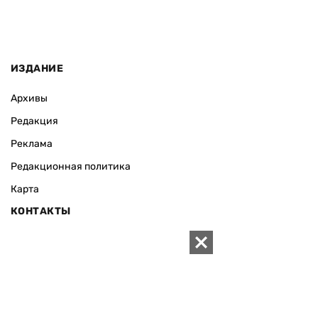
ИЗДАНИЕ
Архивы
Редакция
Реклама
Редакционная политика
Карта
КОНТАКТЫ
01010 Киев, ул. Князей Острожских, 19/1
Телефон редакции:
+380 (44) 280-04-85
Электронная почта редакции:
zn94@ukr.net