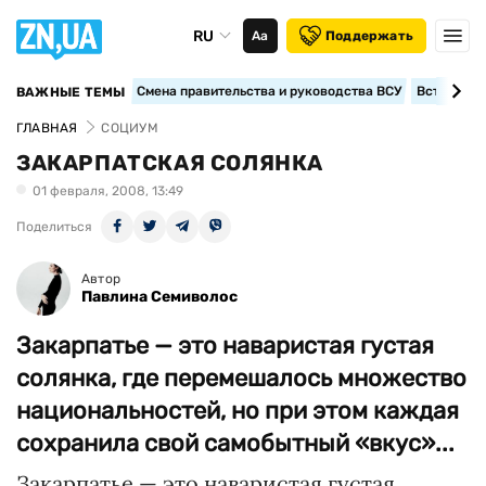
RU
Аа
Поддержать
Смена правительства и руководства ВСУ
Вступление
ВАЖНЫЕ ТЕМЫ
ГЛАВНАЯ
СОЦИУМ
ЗАКАРПАТСКАЯ СОЛЯНКА
01 февраля, 2008, 13:49
Поделиться
Автор
Павлина Семиволос
Закарпатье — это наваристая густая
солянка, где перемешалось множество
национальностей, но при этом каждая
сохранила свой самобытный «вкус»...
Закарпатье — это наваристая густая