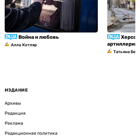
Война и любовь
Херсон
артиллерий
Алла Котляр
Татьяна Без
ИЗДАНИЕ
Архивы
Редакция
Реклама
Редакционная политика