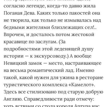
согласно легенде, когда-то давно жила
Поганая Дева. Каких только пакостей она
не творила, как только не измывалась над
бедными жителями близлежащих сел!..
Впрочем, и досталось потом жестокой
красавице по заслугам. (За
подробностями этой леденящей душу
истории — к экскурсоводу.) А вообще
Невицкий замок — место, настраивающее
на весьма романтический лад. Именно
такой, какой нужен для ужина в ресторане
туристического комплекса «Камелот».
Здесь все стилизовано под старую добрую
Англию. Справедливости ради отмечу:
хоть яствами со стола короля Артура нас