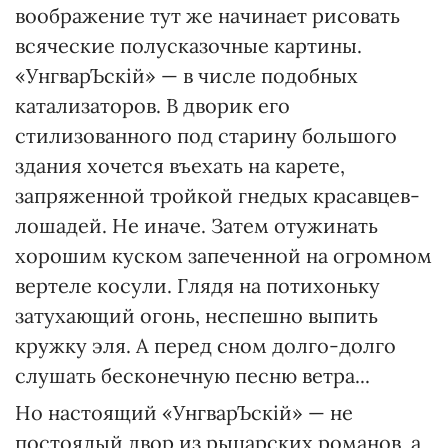
воображение тут же начинает рисовать
всяческие полусказочные картины.
«УнгварЪскій» — в числе подобных
катализаторов. В дворик его
стилизованного под старину большого
здания хочется въехать на карете,
запряженной тройкой гнедых красавцев-
лошадей. Не иначе. Затем отужинать
хорошим куском запеченной на огромном
вертеле косули. Глядя на потихоньку
затухающий огонь, неспешно выпить
кружку эля. А перед сном долго-долго
слушать бесконечную песню ветра...
Но настоящий «УнгварЪскій» — не
постоялый двор из рыцарских романов, а