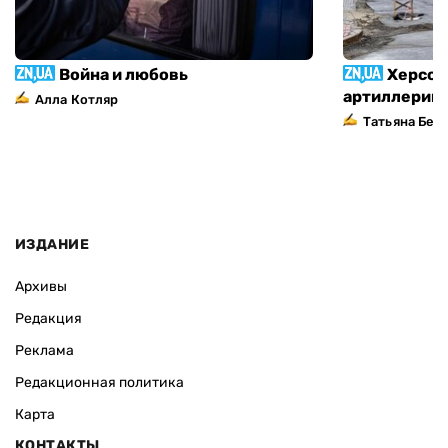
Война и любовь
Херсон
артиллерий
Алла Котляр
Татьяна Без
ИЗДАНИЕ
Архивы
Редакция
Реклама
Редакционная политика
Карта
КОНТАКТЫ