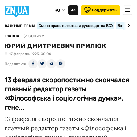
RU
Аа
Поддержать
Смена правительства и руководства ВСУ
Вступление
ВАЖНЫЕ ТЕМЫ
ГЛАВНАЯ
СОЦИУМ
ЮРИЙ ДМИТРИЕВИЧ ПРИЛЮК
17 февраля, 1995, 00:00
Поделиться
13 февраля скоропостижно скончался
главный редактор газеты
«Фiлософська i соцiологiчна думка»,
гене...
13 февраля скоропостижно скончался
главный редактор газеты «Фiлософська i