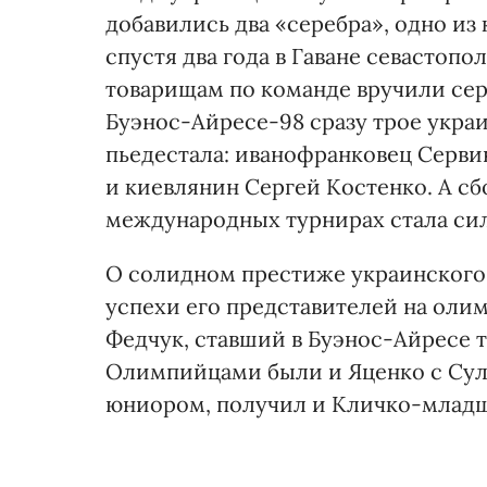
добавились два «серебра», одно из
спустя два года в Гаване севастопо
товарищам по команде вручили сере
Буэнос-Айресе-98 сразу трое укра
пьедестала: иванофранковец Серв
и киевлянин Сергей Костенко. А с
международных турнирах стала сил
О солидном престиже украинского 
успехи его представителей на ол
Федчук, ставший в Буэнос-Айресе т
Олимпийцами были и Яценко с Сул
юниором, получил и Кличко-млад