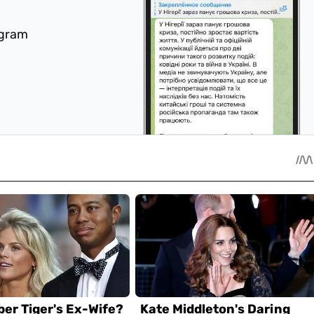
egram