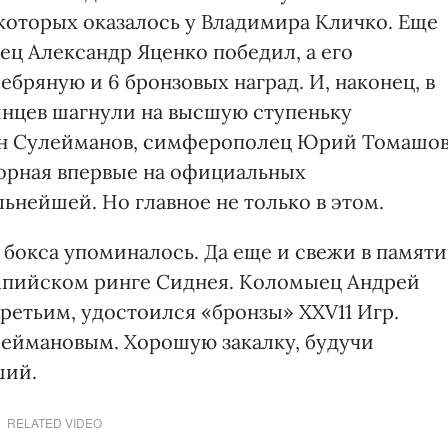
 которых оказалось у Владимира Кличко. Еще
лец Александр Яценко победил, а его
бряную и 6 бронзовых наград. И, наконец, в
инцев шагнули на высшую ступеньку
ин Сулейманов, симферополец Юрий Томашо
борная впервые на официальных
ьнейшей. Но главное не только в этом.
бокса упоминалось. Да еще и свежи в памяти
импийском ринге Сиднея. Коломыец Андрей
ретьим, удостоился «бронзы» ХХV11 Игр.
еймановым. Хорошую закалку, будучи
ший.
RELATED VIDEO