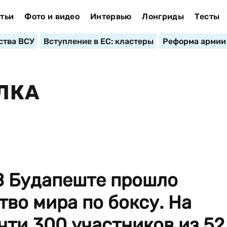
тьи
Фото и видео
Интервью
Лонгриды
Тесты
ства ВСУ
Вступление в ЕС: кластеры
Реформа армии
ЛКА
 Будапеште прошло
во мира по боксу. На
чти 300 участников из 52