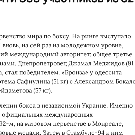
венство мира по боксу. На ринге выступало
И вновь, на сей раз на молодежном уровне,
кий международный авторитет: общее третье
нцами. Днепропетровец Джамал Меджидов (91
, стал победителем. «Бронза» у одессита
Артема Сафиулина (51 кг) с Александром Бокал
йдаметова (57 кг).
влении бокса в независимой Украине. Именно
на официальных международных
92-м, на мировом первенстве в Монреале,
зовые медали. Затем в Стамбуле-94 к ним