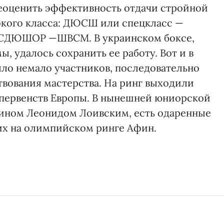
еоценить эффективность отдачи стройной
окого класса: ДЮСШ или спецкласс —
 СДЮШОР —ШВСМ. В украинском боксе,
, удалось сохранить ее работу. Вот и в
ло немало участников, последовательно
вования мастерства. На ринг выходили
первенств Европы. В нынешней юниорской
нином Леонидом Лоивским, есть одаренные
 их на олимпийском ринге Афин.