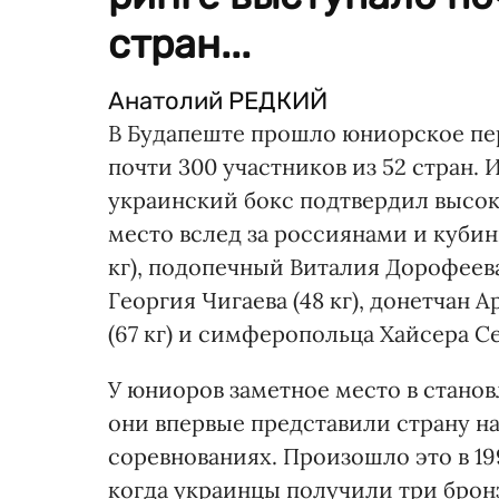
стран...
Анатолий РЕДКИЙ
В Будапеште прошло юниорское пер
почти 300 участников из 52 стран. 
украинский бокс подтвердил высо
место вслед за россиянами и куби
кг), подопечный Виталия Дорофеева
Георгия Чигаева (48 кг), донетчан 
(67 кг) и симферопольца Хайсера Се
У юниоров заметное место в стано
они впервые представили страну 
соревнованиях. Произошло это в 19
когда украинцы получили три брон