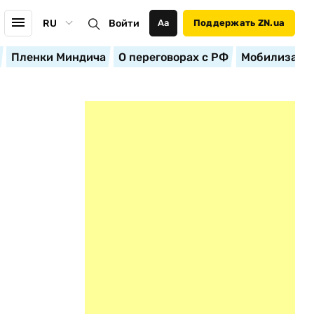
RU
Войти
Аа
Поддержать ZN.ua
Пленки Миндича
О переговорах с РФ
Мобилизация