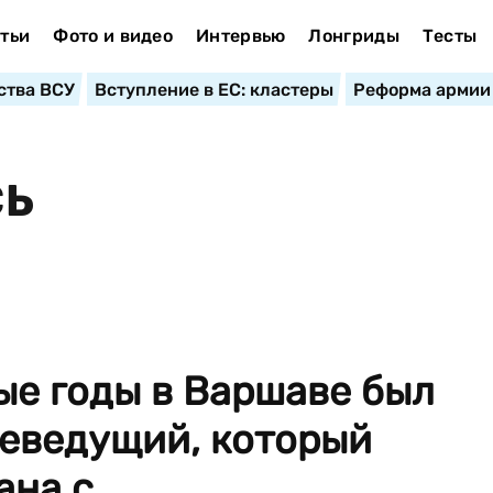
тьи
Фото и видео
Интервью
Лонгриды
Тесты
ства ВСУ
Вступление в ЕС: кластеры
Реформа армии
СЬ
ые годы в Варшаве был
еведущий, который
на с...