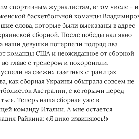
шим спортивным журналистам, в том числе - и
й женской баскетбольной команды Владимиро
шие слова, которые были высказаны в адрес
краинской сборной. После победы над явно
а наши девушки потерпели подряд два
 от команды США и неожиданное от сборной
 во главе с тренером и похоронили,
 успели на свежих газетных страницах
а, как сборная Украины обыграла совсем не
етболисток Австралии, с которыми перед
ься. Теперь наша сборная уже в
ицей команду Италии. А мне остается
адия Райкина: «Я дико извиняюсь!»