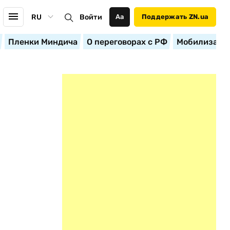
RU
Войти
Аа
Поддержать ZN.ua
Пленки Миндича
О переговорах с РФ
Мобилизация