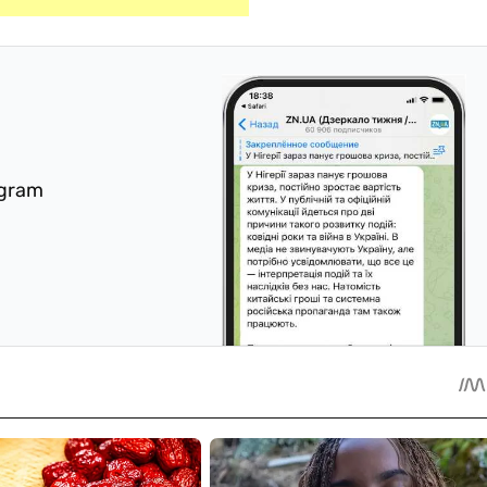
egram