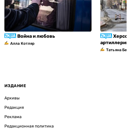
Война и любовь
Херсон
артиллерий
Алла Котляр
Татьяна Без
ИЗДАНИЕ
Архивы
Редакция
Реклама
Редакционная политика