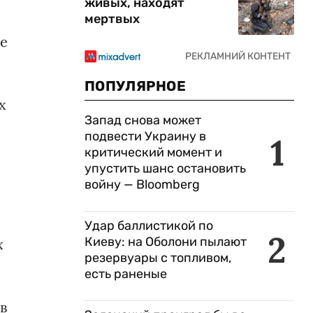
живых, находят
мертвых
ие
ПОПУЛЯРНОЕ
х
Запад снова может
подвести Украину в
1
критический момент и
упустить шанс остановить
войну — Bloomberg
Удар баллистикой по
2
Киеву: на Оболони пылают
х
резервуары с топливом,
есть раненые
в