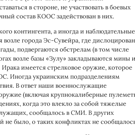
ставаться в стороне, не участвовать в боевых
ичный состав КООС задействован в них.
кого контингента, а иногда и наблюдательные
я возле города Эс-Сувейра, где дислоцирован
гады, подвергаются обстрелам (в том числе
огах возле базы «Зулу» закладываются мины 
я Ирака имеется стрелковое оружие, которое
ООС. Иногда украинским подразделениям
твия. В ответ наши военнослужащие
оружие (включая крупнокалиберные пулемет
дениях, когда это влекло за собой тяжелые
лужащих, сообщалось в СМИ. В других
й не было, о таких конфликтах не сообщалось