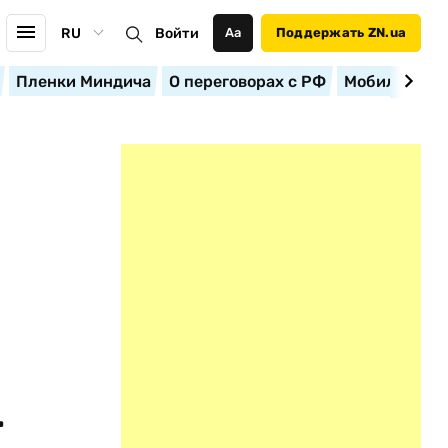
RU
Войти
Аа
Поддержать ZN.ua
Пленки Миндича
О переговорах с РФ
Мобилизация
.