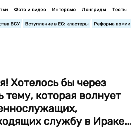
тьи
Фото и видео
Интервью
Лонгриды
Тесты
ства ВСУ
Вступление в ЕС: кластеры
Реформа армии
! Хотелось бы через
ь тему, которая волнует
оеннослужащих,
одящих службу в Ираке..