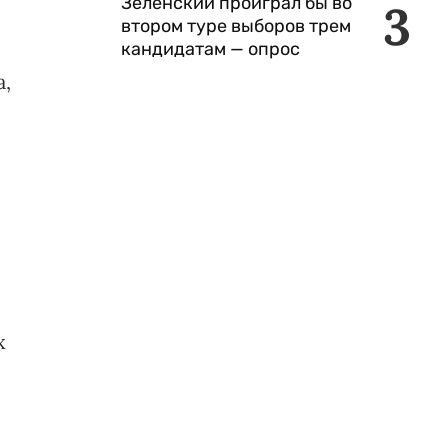
Зеленский проиграл бы во
3
втором туре выборов трем
кандидатам — опрос
а,
х