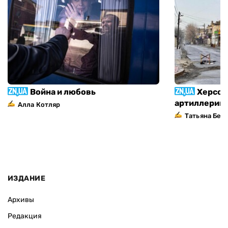
Война и любовь
Херсон
артиллерий
Алла Котляр
Татьяна Без
ИЗДАНИЕ
Архивы
Редакция