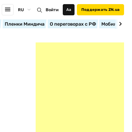
RU
Войти
Аа
Поддержать ZN.ua
Пленки Миндича
О переговорах с РФ
Мобилизация