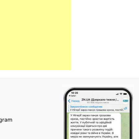
egram