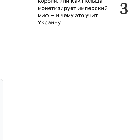
короля, или Как Польша
3
монетизирует имперский
миф — и чему это учит
Украину