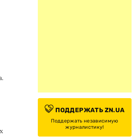
й
а.
ПОДДЕРЖАТЬ ZN.UA
Поддержать независимую
журналистику!
х