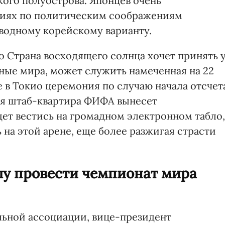
ого полуострова. Японцев очень
овиях по политическим соображениям
водному корейскому варианту.
о Страна восходящего солнца хочет принять 
ые мира, может служить намеченная на 22
 в Токио церемония по случаю начала отсчет
юня штаб-квартира ФИФА вынесет
дет вестись на громадном электронном табло,
 на этой арене, еще более разжигая страсти
у провести чемпионат мира
ьной ассоциации, вице-президент