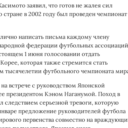
симото заявил, что готов не жалея сил
го стране в 2002 году был проведен чемпионат
т лично написать письма каждому члену
народной федерации футбольных ассоциаци
стоящем 1 июня голосовании отдать
Корее, которая также стремится стать
ем тысячелетии футбольного чемпионата мир
 на встрече с руководством Японской
 ее президентом Кэном Наганумой. Поход в
 следствием серьезной тревоги, которую
 январе предложение руководителей футбола
ирового первенства совместно на враждующи