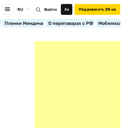
RU
Войти
Аа
Поддержать ZN.ua
Пленки Миндича
О переговорах с РФ
Мобилизация