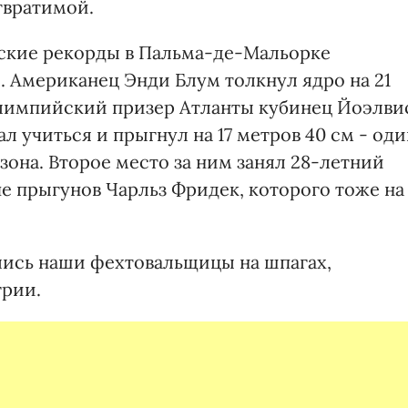
твратимой.
ские рекорды в Пальма-де-Мальорке
. Американец Энди Блум толкнул ядро на 21
 Олимпийский призер Атланты кубинец Йоэлви
л учиться и прыгнул на 17 метров 40 см - оди
зона. Второе место за ним занял 28-летний
е прыгунов Чарльз Фридек, которого тоже на
ились наши фехтовальщицы на шпагах,
грии.