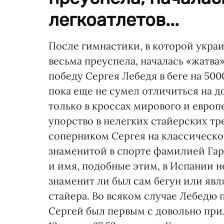
легкоатлетов...
После гимнастики, в которой укра
весьма преуспела, началась «жатва
победу Сергея Лебедя в беге на 5
пока еще не сумел отличиться на 
только в кроссах мирового и европ
упорство в нелегких стайерских т
соперником Сергея на классическ
знаменитой в спорте фамилией Гар
и имя, подобные этим, в Испании н
знаменит ли был сам бегун или яв
стайера. Во всяком случае Лебедю
Сергей был первым с довольно пр