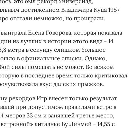
лось, это был рекорд Универсиад,
альным достижением Владимира Куца 1957
иро отстали немножко, но проиграли.
выиграла Елена Говорова, которая показала
дин из лучших в истории этого вида - 14
 6,8 метра в секунду слишком большое
вошло в официальные списки. Однако,
юбой силы помешать не может. Во всяком
 которую в последнее время только критикова
рочувствовала вкус далеких прыжков.
ицу рекордов Игр внесен только результат
вшей при допустимом правилами ветре в
14 метров 33 см и занявшей третье место,
ветренной» китаянке Ву Линмей - 14,55 с