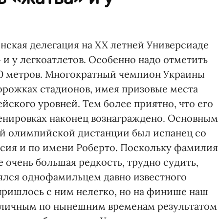
инская делегация на XX летней Универсиаде
» и у легкоатлетов. Особенно надо отметить
000 метров. Многократный чемпион Украины
дорожках стадионов, имея призовые места
ейского уровней. Тем более приятно, что его
ренировках наконец вознаграждено. Основным
ой олимпийской дистанции был испанец со
сия и по имени Роберто. Поскольку фамилия
е очень большая редкость, трудно судить,
лялся однофамильцем давно известного
 пришлось с ним нелегко, но на финише наш
иличным по нынешним временам результатом 