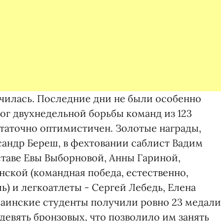
нчилась. Последние дни не были особенно
ог двухнедельной борьбы команд из 123
статочно оптимистичен. Золотые награды,
андр Береш, в фехтовании саблист Вадим
ставе Евы Выборновой, Анны Гариной,
ской (командная победа, естественно,
ь) и легкоатлеты - Сергей Лебедь, Елена
раинские студенты получили ровно 23 медали
 девять бронзовых, что позволило им занять