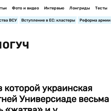
тьи
Фото и видео
Интервью
Лонгриды
Тесты
ства ВСУ
Вступление в ЕС: кластеры
Реформа армии
МОГУЧ
в которой украинская
тней Универсиаде весьма
ь «жатва» и у