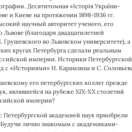
графии. Десятитомная «Історія України-
ове и Киеве на протяжении 1898-1936 гг.
 высокий научный авторитет ученого, его
о Львове (благодаря двадцатилетней
 Грушевского во Львовском университете), а
ских кругах Петербурга сделали реальным
 Российской империи. Историки Петербургской
яд с «Историями» Н. Карамзина и С. Соловьева
шевскому его петербургских коллег прежде
ук, являвшейся на рубеже XIX-XX столетий
ссийской империи?
с Петербургской академией наук приобрели
. Будучи лично знакомым с академиками-