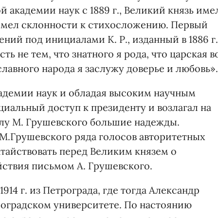
 академии наук с 1889 г., Великий князь име
имел склонности к стихосложению. Первый
ений под инициалами К. Р., изданный в 1886 г.
ь не тем, что знатного я рода, что царская в
славного народа я заслужу доверье и любовь».
кадемии наук и обладая высоким научным
иальный доступ к президенту и возлагал на
лу М. Грушевского большие надежды.
М.Грушевского ряда голосов авторитетных
атайствовать перед Великим князем о
йствия письмом А. Грушевского.
914 г. из Петрограда, где тогда Александр
роградском университете. По настоянию