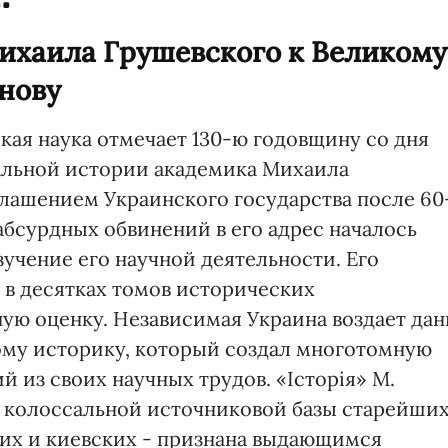
ихаила Грушевского к Великому
нову
кая наука отмечает 130-ю годовщину со дня
альной истории академика Михаила
глашением Украинского государства после 60
абсурдных обвинений в его адрес началось
учение его научной деятельности. Его
 в десятках томов исторических
ую оценку. Независимая Украина воздает дан
ому историку, который создал многотомную
й из своих научных трудов. «Історія» М.
е колоссальной источниковой базы старейши
ких и киевских - признана выдающимся