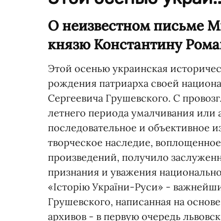
О неизвестном письме М
князю Константину Рома
Этой осенью украинская историчес
рождения патриарха своей национ
Сергеевича Грушевского. С провоз
летнего периода умалчивания или 
последовательное и объективное из
творческое наследие, воплощенное
произведений, получило заслуженн
признания и уважения национальн
«Історію України-Руси» - важнейши
Грушевского, написанная на основ
архивов - в первую очередь львовс