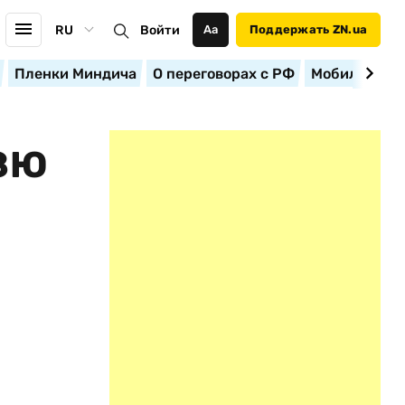
RU
Войти
Аа
Поддержать ZN.ua
Пленки Миндича
О переговорах с РФ
Мобилизация
ЗЮ