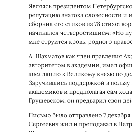
Являясь президентом Петербургской
репутацию знатока словесности и 
сборник его стихов из 78 стихотвор
начинался четверостишием: «Но пуст
мне струится кровь, родного право
А. Шахматов как член правления А
авторитетом в академии, имел офиц
апелляцию к Великому князю по де
Заручившись поддержкой в пользу 
академиков и предполагая сам ход
Грушевском, он предварил свои де
Письмо было отправлено 7 декабря 1
Сергеевич жил и преподавал в Пет