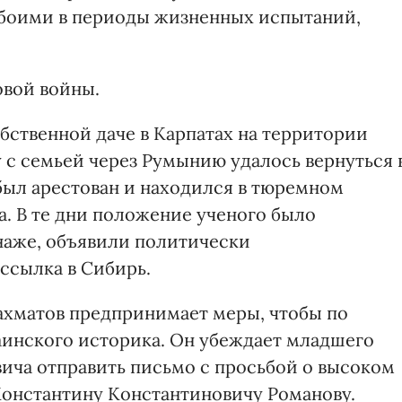
боими в периоды жизненных испытаний,
овой войны.
обственной даче в Карпатах на территории
му с семьей через Румынию удалось вернуться 
 был арестован и находился в тюремном
а. В те дни положение ученого было
наже, объявили политически
ссылка в Сибирь.
ахматов предпринимает меры, чтобы по
аинского историка. Он убеждает младшего
вича отправить письмо с просьбой о высоком
Константину Константиновичу Романову.