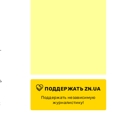
-
ь
ПОДДЕРЖАТЬ ZN.UA
Поддержать независимую
х
журналистику!