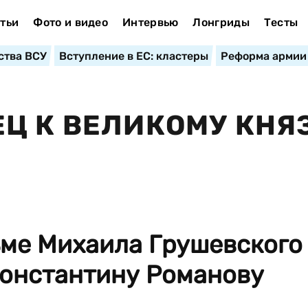
тьи
Фото и видео
Интервью
Лонгриды
Тесты
ства ВСУ
Вступление в ЕС: кластеры
Реформа армии
Ц К ВЕЛИКОМУ КНЯ
ьме Михаила Грушевского
Константину Романову
.