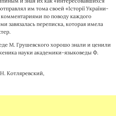
пиным и зная их как «интересовавшихся
тправлял им тома своей «Історії України-
и комментариями по поводу каждого
ми завязалась переписка, которая имела
тер.
еде М. Грушевского хорошо знали и ценили
женика науки академики-языковеды Ф.
 Н. Котляревский,