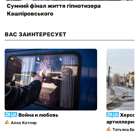
ВАС ЗАИНТЕРЕСУЕТ
Война и любовь
Херсон
артиллерий
Алла Котляр
Татьяна Без