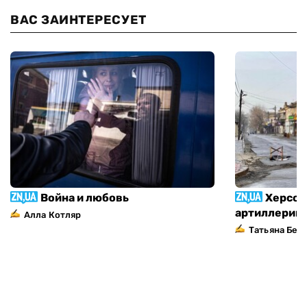
ВАС ЗАИНТЕРЕСУЕТ
Война и любовь
Херсон
артиллерий
Алла Котляр
Татьяна Без