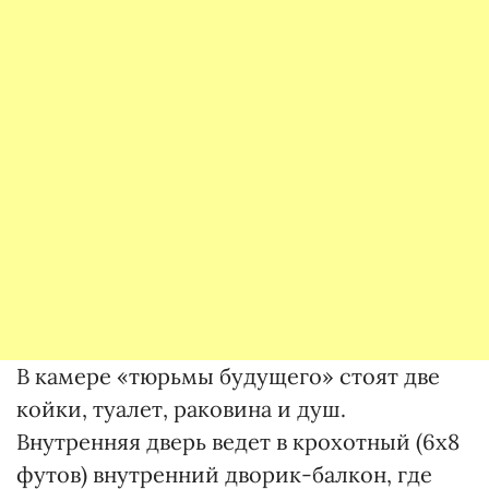
В камере «тюрьмы будущего» стоят две
койки, туалет, раковина и душ.
Внутренняя дверь ведет в крохотный (6х8
футов) внутренний дворик-балкон, где