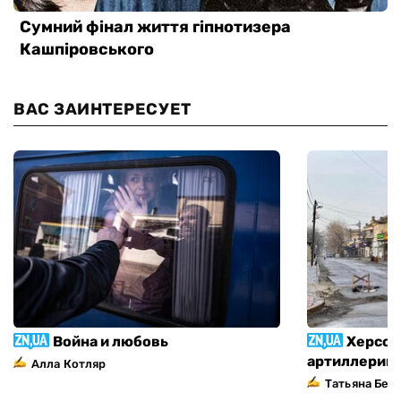
ВАС ЗАИНТЕРЕСУЕТ
Война и любовь
Херсон
артиллерий
Алла Котляр
Татьяна Без