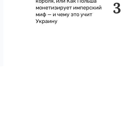
короля, или Как Польша
3
монетизирует имперский
миф — и чему это учит
Украину