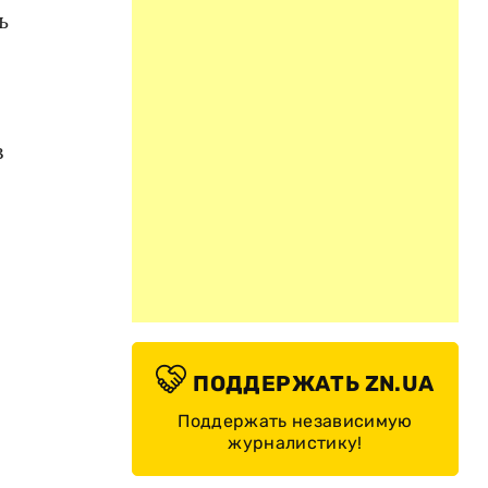
ь
в
ПОДДЕРЖАТЬ ZN.UA
Поддержать независимую
журналистику!
и