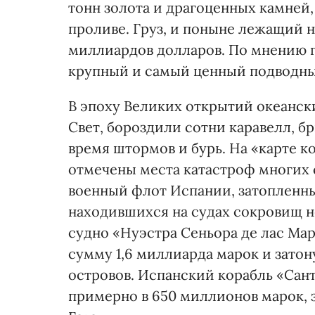
тонн золота и драгоценных камней, 
проливе. Груз, и поныне лежащий н
миллиардов долларов. По мнению г
крупный и самый ценный подводны
В эпоху Великих открытий океанс
Свет, бороздили сотни каравелл, бр
время штормов и бурь. На «карте к
отмечены места катастроф многих с
военный флот Испании, затопленны
находившихся на судах сокровищ н
судно «Нуэстра Сеньора де лас Ма
сумму 1,6 миллиарда марок и затон
островов. Испанский корабль «Сан
примерно в 650 миллионов марок, за