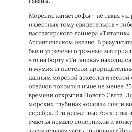
Гаваны.
Морские катастрофы - не такая уж 
известных тому свидетельств - гибе
пассажирского лайнера «Титаник»,
Атлантическом океане. В результат
были утрачены огромные материаль
что на борту «Титаника» находилс
и мумия египетской прорицательни
данным морской археологической о
океанов покоится ныне не менее 25
времени открытия Нового Света. До
морских глубинах «осела» почти во
серебра. Эти несметные богатства 
счастья немало соперников и конку
значительная часть сокровищ «Испа