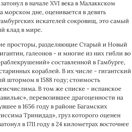
затонул в начале XVI века в Малаккском
а морском дне, оценивается в девять
амбургских искателей сокровищ, это самый
й клад в мире.
кие просторы, разделяющие Старый и Новый
игантин, галеонов - и многие из них гибли во
ораблекрушений» составленной в Гамбурге,
таринных кораблей. В их числе - гигантский
й штормом в 1588 году; стоимость
еисчислима. В том же списке - испанское
равильяс», перевозившее драгоценности на
увшее в 1656 году в районе Багамских
тиссима Тринидад», груз которого оценен
тонул в 1711 году в 24 километрах восточнее