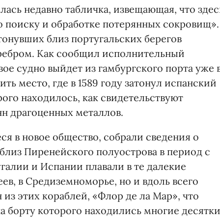
лась недавно табличка, извещающая, что здес
о поиску и обработке потерянных сокровищ».
тонувших близ португальских берегов
еребром. Как сообщил исполнительный
вое судно выйдет из гамбургского порта уже 
ить место, где в 1589 году затонул испанский
рого находилось, как свидетельствуют
нн драгоценных металлов.
я в новое общество, собрали сведения о
 близ Пиренейского полуострова в период с
угалии и Испании плавали в те далекие
еев, в Средиземноморье, но и вдоль всего
из этих кораблей, «Флор де ла Мар», что
на борту которого находились многие десятк