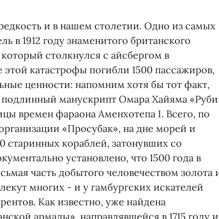
редкость и в нашем столетии. Одно из самых
ль в 1912 году знаменитого британского
 который столкнулся с айсбергом в
е этой катастрофы погибли 1500 пассажиров,
ные ценности: напомним хотя бы тот факт,
я подлинный манускрипт Омара Хайяма «Руби
цы времен фараона Аменхотепа I. Всего, по
рганизации «Просубак», на дне морей и
0 старинных кораблей, затонувших со
кументально установлено, что 1500 года в
сьмая часть добытого человечеством золота 
влекут многих - и у гамбургских искателей
рентов. Как известно, уже найдена
нской армады», направлявшейся в 1715 году и