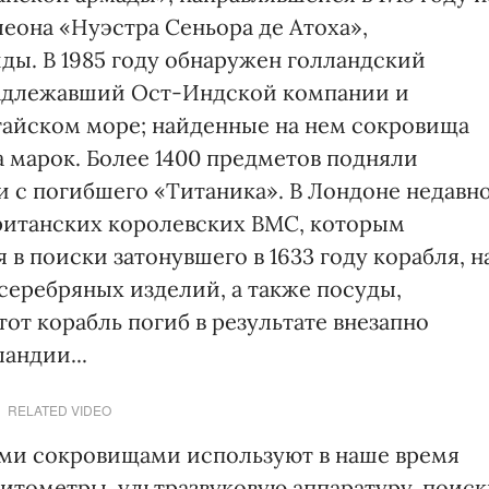
леона «Нуэстра Сеньора де Атоха»,
иды. В 1985 году обнаружен голландский
надлежавший Ост-Индской компании и
тайском море; найденные на нем сокровища
а марок. Более 1400 предметов подняли
 с погибшего «Титаника». В Лондоне недавн
ританских королевских ВМС, которым
в поиски затонувшего в 1633 году корабля, н
серебряных изделий, а также посуды,
от корабль погиб в результате внезапно
андии...
RELATED VIDEO
ыми сокровищами используют в наше время
итометры, ультразвуковую аппаратуру, поис