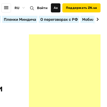
RU
Войти
Аа
Поддержать ZN.ua
Пленки Миндича
О переговорах с РФ
Мобилизация
и