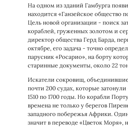
На одном из зданий Гамбурга появи
находится «Ганзейское общество п
Цель новой организации - поиск за
кораблей, груженных золотом и с
директор общества Герд Барда, пер
октябре, его задача - точно определ
парусник «Росарио», на борту кото
старинные документы, около 22 то
Искатели сокровищ, объединившиес
почти 200 судах, которые затонули
1510 по 1700 годы. Но корабли Порт
времена не только у берегов Пирен
западного побережья Африки. Один 
значит в переводе «Цветок Моря», 