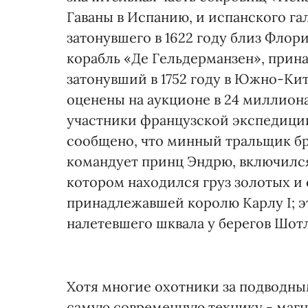
Гаваны в Испанию, и испанского га
затонувшего в 1622 году близ Флор
корабль «Де Гельдерманзен», при
затонувший в 1752 году в Южно-Ки
оценены на аукционе в 24 миллион
участники французской экспедиции
сообщено, что минный тральщик б
командует принц Эндрю, включился 
котором находился груз золотых и 
принадлежавшей королю Карлу I; эт
налетевшего шквала у берегов Шотл
Хотя многие охотники за подводн
самую современную технику - магн