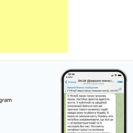
egram