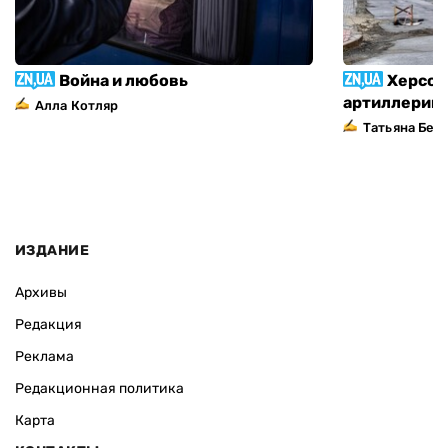
Война и любовь
Херсон
артиллерий
Алла Котляр
Татьяна Без
ИЗДАНИЕ
Архивы
Редакция
Реклама
Редакционная политика
Карта