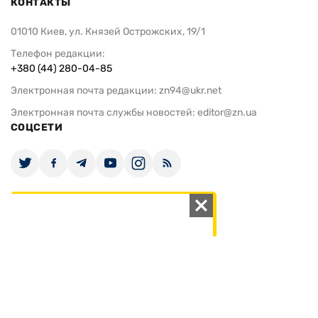
КОНТАКТЫ
01010 Киев, ул. Князей Острожских, 19/1
Телефон редакции:
+380 (44) 280-04-85
Электронная почта редакции:
zn94@ukr.net
Электронная почта службы новостей:
editor@zn.ua
СОЦСЕТИ
ПОДДЕРЖАТЬ ZN.UA
Поддержать независимую
журналистику!
ЗЕРКАЛО НЕДЕЛИ
не подводим с 1994-го года