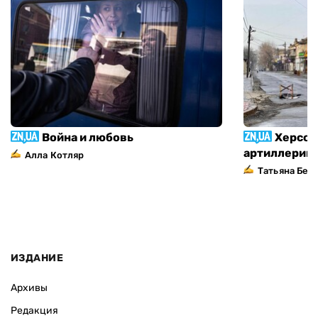
Война и любовь
Херсон
артиллерий
Алла Котляр
Татьяна Без
ИЗДАНИЕ
Архивы
Редакция