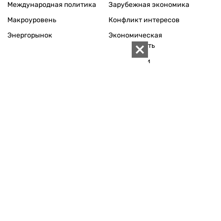
Международная политика
Зарубежная экономика
Макроуровень
Конфликт интересов
Энергорынок
Экономическая
безопасность
Приватизация
Персоналии
Экономика регионов
Социум
Наука
История
Технологии
Круг семьи
Среда обитания
Туризм
Церковь
Собственность
Культура
Использование материалов «ZN.UA» разрешается при
условии ссылки на «ZN.UA».
Для интернет-изданий обязательна прямая, открытая для
поисковых систем, гиперссылка в первом абзаце на
конкретный материал.