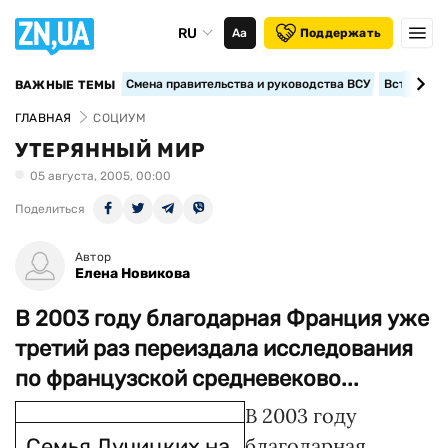
RU
Аа
Поддержать
Смена правительства и руководства ВСУ
Вступление
ВАЖНЫЕ ТЕМЫ
ГЛАВНАЯ
СОЦИУМ
УТЕРЯННЫЙ МИР
05 августа, 2005, 00:00
Поделиться
Автор
Елена Новикова
В 2003 году благодарная Франция уже
третий раз переиздала исследования
по французской средневеково...
В 2003 году
Семья Лучицких на
благодарная