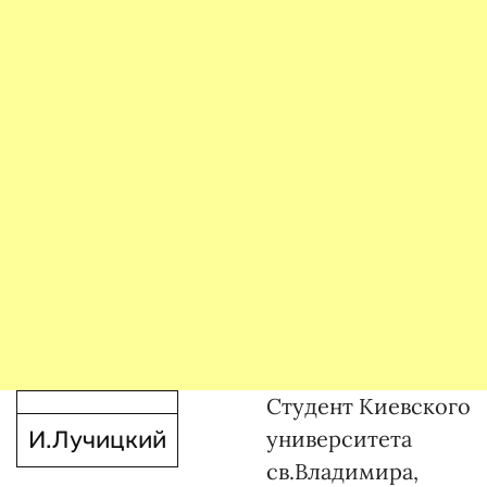
Студент Киевского
И.Лучицкий
университета
св.Владимира,