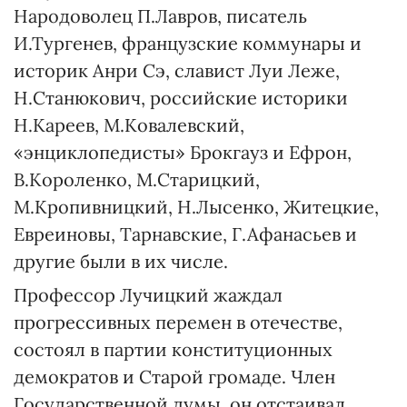
Народоволец П.Лавров, писатель
И.Тургенев, французские коммунары и
историк Анри Сэ, славист Луи Леже,
Н.Станюкович, российские историки
Н.Кареев, М.Ковалевский,
«энциклопедисты» Брокгауз и Ефрон,
В.Короленко, М.Старицкий,
М.Кропивницкий, Н.Лысенко, Житецкие,
Евреиновы, Тарнавские, Г.Афанасьев и
другие были в их числе.
Профессор Лучицкий жаждал
прогрессивных перемен в отечестве,
состоял в партии конституционных
демократов и Старой громаде. Член
Государственной думы, он отстаивал