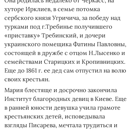
Она родилась недалеко от Черкасс, на
хуторе Ирклиев, в семье потомка
сербского князя Угричича, за победу над
турками под г.Требинье получившего
«приставку» Требинский, и дочери
украинского помещика Фатины Павловны,
состоящей в дружбе с отцом Н.Лысенко и
семействами Старицких и Кропивницких.
Еще до 1861 г. ее дед сам отпустил на волю
своих крестьян.
Мария блестяще и досрочно закончила
Институт благородных девиц в Киеве. Еще
в ранней юности девушка учила грамоте
крестьянских детей, исповедывала
взгляды Писарева, мечтала трудиться и