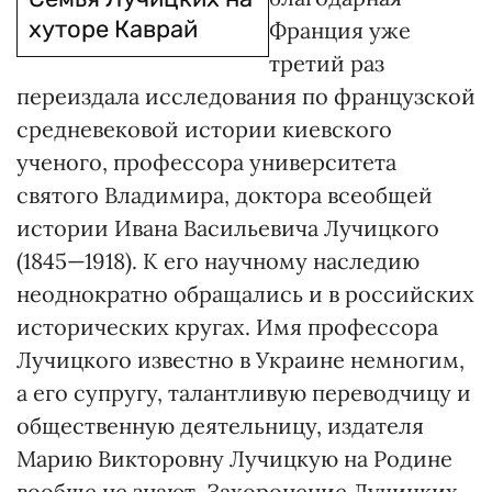
хуторе Каврай
Франция уже
третий раз
переиздала исследования по французской
средневековой истории киевского
ученого, профессора университета
святого Владимира, доктора всеобщей
истории Ивана Васильевича Лучицкого
(1845—1918). К его научному наследию
неоднократно обращались и в российских
исторических кругах. Имя профессора
Лучицкого известно в Украине немногим,
а его супругу, талантливую переводчицу и
общественную деятельницу, издателя
Марию Викторовну Лучицкую на Родине
вообще не знают. Захоронение Лучицких