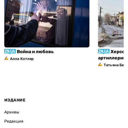
Война и любовь
Херсон
артиллерий
Алла Котляр
Татьяна Без
ИЗДАНИЕ
Архивы
Редакция