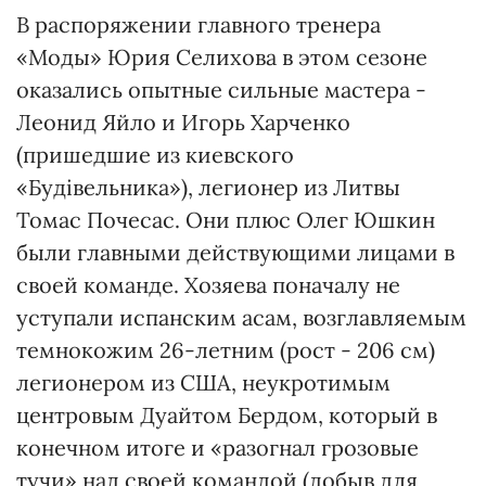
В распоряжении главного тренера
«Моды» Юрия Селихова в этом сезоне
оказались опытные сильные мастера -
Леонид Яйло и Игорь Харченко
(пришедшие из киевского
«Будівельника»), легионер из Литвы
Томас Почесас. Они плюс Олег Юшкин
были главными действующими лицами в
своей команде. Хозяева поначалу не
уступали испанским асам, возглавляемым
темнокожим 26-летним (рост - 206 см)
легионером из США, неукротимым
центровым Дуайтом Бердом, который в
конечном итоге и «разогнал грозовые
тучи» над своей командой (добыв для