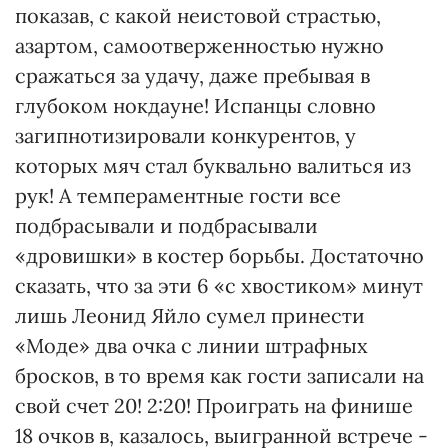
показав, с какой неистовой страстью,
азартом, самоотверженностью нужно
сражаться за удачу, даже пребывая в
глубоком нокдауне! Испанцы словно
загипнотизировали конкурентов, у
которых мяч стал буквально валиться из
рук! А темпераментные гости все
подбрасывали и подбрасывали
«дровишки» в костер борьбы. Достаточно
сказать, что за эти 6 «с хвостиком» минут
лишь Леонид Яйло сумел принести
«Моде» два очка с линии штрафных
бросков, в то время как гости записали на
свой счет 20! 2:20! Проиграть на финише
18 очков в, казалось, выигранной встрече -