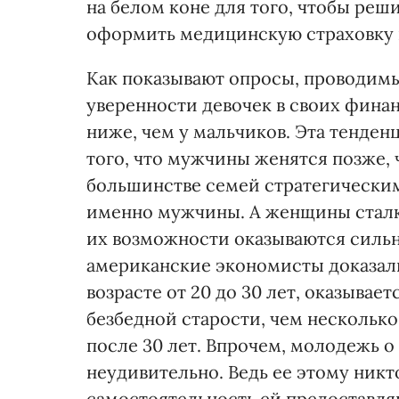
на белом коне для того, чтобы реш
оформить медицинскую страховку и
Как показывают опросы, проводимы
уверенности девочек в своих финан
ниже, чем у мальчиков. Эта тенден
того, что мужчины женятся позже,
большинстве семей стратегическ
именно мужчины. А женщины сталки
их возможности оказываются силь
американские экономисты доказали
возрасте от 20 до 30 лет, оказывае
безбедной старости, чем нескольк
после 30 лет. Впрочем, молодежь о
неудивительно. Ведь ее этому ник
самостоятельность ей предоставля