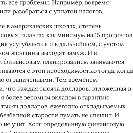
ить все проблемы. Например, вовремя
ли разобраться с уплатой налогов.
е в американских школах, степень
совых талантах как минимум на 15 процентов
ция усугубляется и в дальнейшем, с учетом
 чем женщины выходят замуж. И в
им финансовым планированием занимаются
ваются с этой необходимостью тогда, когда
но ограниченными. Тем временем
, что каждая тысяча долларов, отложенная в
тся более весомым вкладом в гарантию
о тысяч долларов, ежегодно откладываемых
 безбедной старости думать не спешит. И
то не учит. Хотя определенную финансовую
ют. Среди школьников (американских,