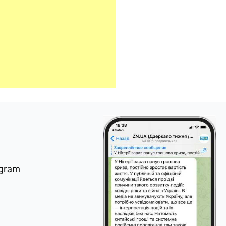
egram