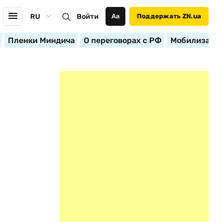
RU
Войти
Аа
Поддержать ZN.ua
Пленки Миндича
О переговорах с РФ
Мобилизация