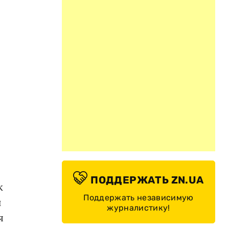
ПОДДЕРЖАТЬ ZN.UA
к
Поддержать независимую
и
журналистику!
я