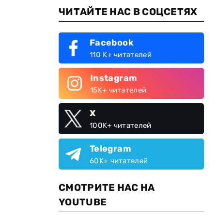
ЧИТАЙТЕ НАС В СОЦСЕТЯХ
Facebook
110 K+ читателей
Instagram
15K+ читателей
X
100K+ читателей
Telegram
60K+ читателей
СМОТРИТЕ НАС НА
YOUTUBE