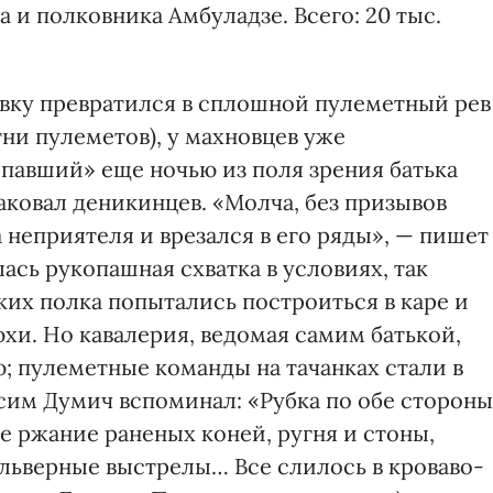
 и полковника Амбуладзе. Всего: 20 тыс.
вку превратился в сплошной пулеметный рев
тни пулеметов), у махновцев уже
опавший» еще ночью из поля зрения батька
таковал деникинцев. «Молча, без призывов
 неприятеля и врезался в его ряды», — пишет
ась рукопашная схватка в условиях, так
их полка попытались построиться в каре и
юхи. Но кавалерия, ведомая самим батькой,
; пулеметные команды на тачанках стали в
сим Думич вспоминал: «Рубка по обе стороны
е ржание раненых коней, ругня и стоны,
ольверные выстрелы… Все слилось в кроваво-