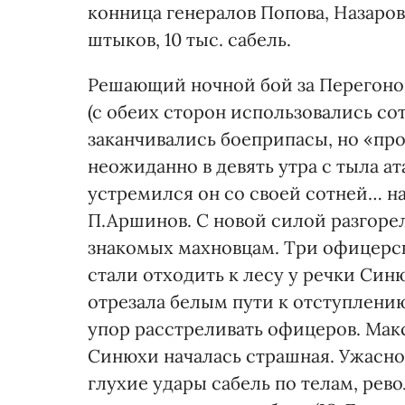
конница генералов Попова, Назарова
штыков, 10 тыс. сабель.
Решающий ночной бой за Перегоно
(с обеих сторон использовались со
заканчивались боеприпасы, но «пр
неожиданно в девять утра с тыла а
устремился он со своей сотней… на
П.Аршинов. С новой силой разгорел
знакомых махновцам. Три офицерск
стали отходить к лесу у речки Син
отрезала белым пути к отступлению
упор расстреливать офицеров. Мак
Синюхи началась страшная. Ужасно
глухие удары сабель по телам, рев