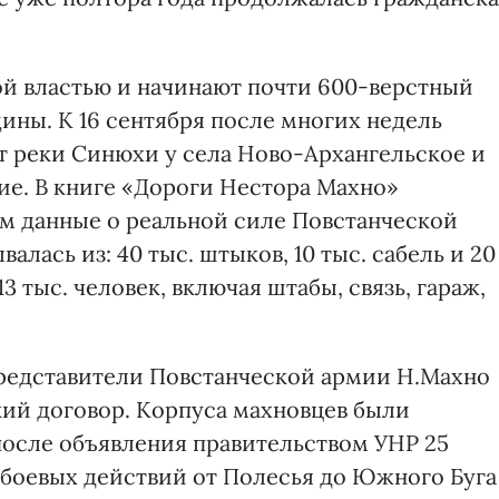
ой властью и начинают почти 600-верстный
ины. К 16 сентября после многих недель
т реки Синюхи у села Ново-Архангельское и
ие. В книге «Дороги Нестора Махно»
им данные о реальной силе Повстанческой
алась из: 40 тыс. штыков, 10 тыс. сабель и 20
 тыс. человек, включая штабы, связь, гараж,
представители Повстанческой армии Н.Махно
ий договор. Корпуса махновцев были
и после объявления правительством УНР 25
 боевых действий от Полесья до Южного Буга