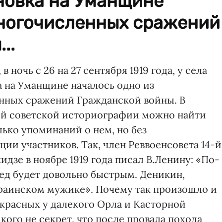
оновка на Уманщине
многочисленных сражений
..
 в ночь с 26 на 27 сентября 1919 года, у села
 на Уманщине началось одно из
нных сражений Гражданской войны. В
й советской историографии можно найти
ько упоминаний о нем, но без
ии участников. Так, член Реввоенсовета 14-й
зе в ноябре 1919 года писал В.Ленину: «По-
ед будет довольно быстрым. Деникин,
краинском мужике». Почему так произошло и
 красных у далекого Орла и Касторной
кого не секрет, что после провала похода