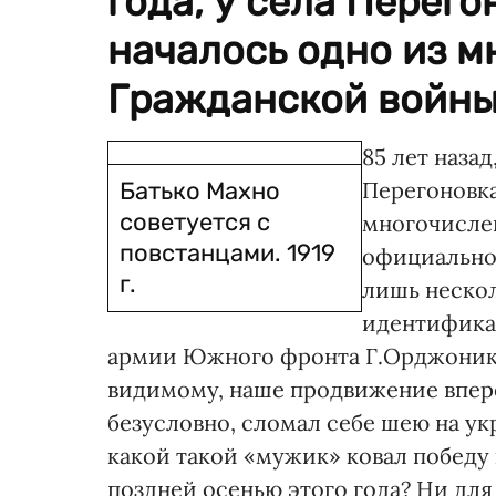
года, у села Перег
началось одно из 
Гражданской войны.
85 лет назад,
Батько Махно
Перегоновка
советуется с
многочисле
повстанцами. 1919
официально
г.
лишь нескол
идентификац
армии Южного фронта Г.Орджоникид
видимому, наше продвижение впер
безусловно, сломал себе шею на у
какой такой «мужик» ковал победу
поздней осенью этого года? Ни для 