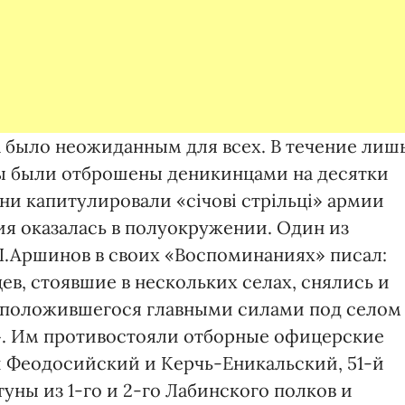
 было неожиданным для всех. В течение лиш
цы были отброшены деникинцами на десятки
ни капитулировали «січові стрільці» армии
ия оказалась в полуокружении. Один из
Аршинов в своих «Воспоминаниях» писал:
ев, стоявшие в нескольких селах, снялись и
расположившегося главными силами под селом
». Им противостояли отборные офицерские
 Феодосийский и Керчь-Еникальский, 51-й
уны из 1-го и 2-го Лабинского полков и