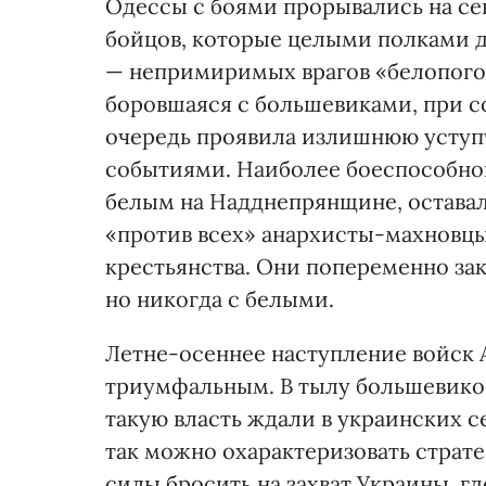
Одессы с боями прорывались на се
бойцов, которые целыми полками д
— непримиримых врагов «белопогон
боровшаяся с большевиками, при с
очередь проявила излишнюю уступч
событиями. Наиболее боеспособной
белым на Надднепрянщине, оставал
«против всех» анархисты-махновц
крестьянства. Они попеременно за
но никогда с белыми.
Летне-осеннее наступление войск 
триумфальным. В тылу большевиков
такую власть ждали в украинских с
так можно охарактеризовать страт
силы бросить на захват Украины, г