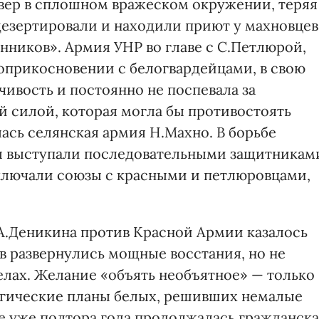
вер в сплошном вражеском окружении, теряя
езертировали и находили приют у махновцев
ников». Армия УНР во главе с С.Петлюрой,
оприкосновении с белогвардейцами, в свою
ивость и постоянно не поспевала за
 силой, которая могла бы противостоять
ась селянская армия Н.Махно. В борьбе
ы выступали последовательными защитникам
ключали союзы с красными и петлюровцами,
А.Деникина против Красной Армии казалось
 развернулись мощные восстания, но не
елах. Желание «объять необъятное» — только
егические планы белых, решивших немалые
де уже полтора года продолжалась гражданск