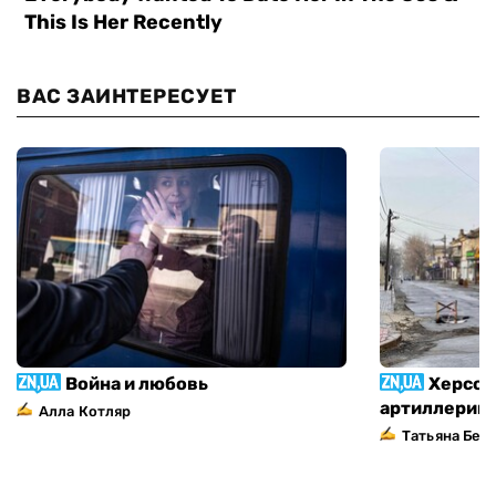
ВАС ЗАИНТЕРЕСУЕТ
Война и любовь
Херсон
артиллерий
Алла Котляр
Татьяна Без