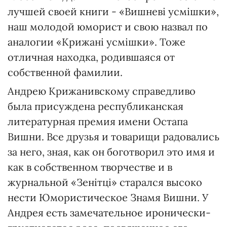
лучшей своей книги - «Вишневі усмішки»,
наш молодой юморист и свою назвал по
аналогии «Крижані усмішки». Тоже
отличная находка, родившаяся от
собственной фамилии.
Андрею Крижанивскому справедливо
была присуждена республиканская
литературная премия имени Остапа
Вишни. Все друзья и товарищи радовались
за него, зная, как он боготворил это имя и
как в собственном творчестве и в
журнальной «Зенітці» старался высоко
нести Юмористическое Знамя Вишни. У
Андрея есть замечательное иронически-