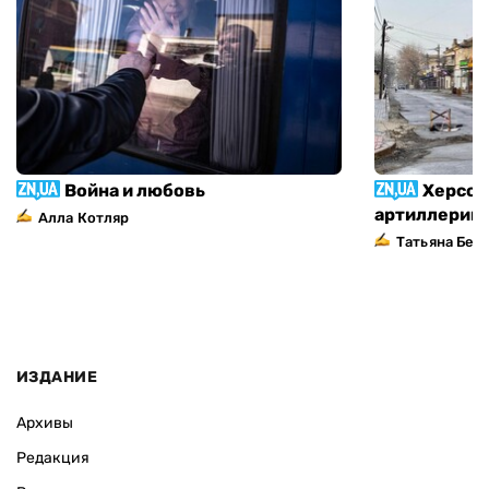
Война и любовь
Херсон
артиллерий
Алла Котляр
Татьяна Без
ИЗДАНИЕ
Архивы
Редакция